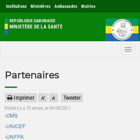
Institutions
Ministères
Ambassades
Mairies
REPUBLIQUE GABONAISE
MINISTÈRE DE LA SANTÉ
Men
Partenaires
Imprimer
Tweeter
Publié il y a
15 année
, le 04/08/2011
-
OMS
-
UNICEF
-
UNFPA