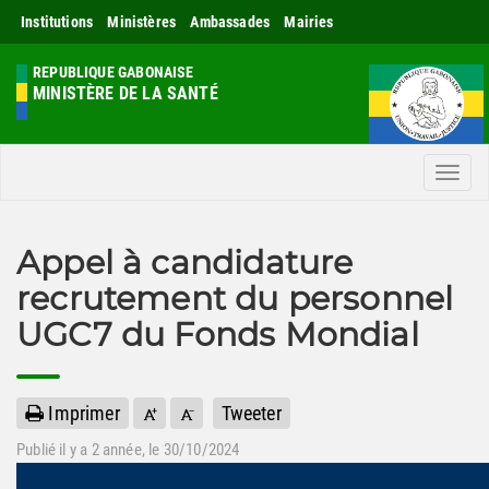
Institutions
Ministères
Ambassades
Mairies
REPUBLIQUE GABONAISE
MINISTÈRE DE LA SANTÉ
Men
Appel à candidature
recrutement du personnel
UGC7 du Fonds Mondial
Imprimer
Tweeter
Publié il y a
2 année
, le 30/10/2024